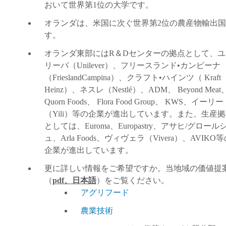
おいて世界第
1
位の大学です。
オランダは、米国に次ぐ世界第
2
位の農産物輸出国
す。
オランダ東部には
R
＆
D
センターの拠点として、ユ
リーバ
（
Unilever
）
、フリースランド
•
カンピーナ
（
FrieslandCampina
）
、クラフト
•
ハインツ
（
Kraft
Heinz
）
、ネスレ
（
Nestlé
）
、
ADM
、
Beyond Meat
Quorn Foods
、
Flora Food Group
、
KWS
、イーリー
（
Yili
）
等の企業が進出しています。また、生産拠
としては、
Euroma
、
Europastry
、アサヒ
/
グロール
ュ、
Arla Foods
、ヴィヴェラ
（
Vivera
）
、
AVIKO
等
企業が進出しています。
更に詳しい情報をご希望ですか。当地域の価値提
（
pdf
、日本語
）
をご覧ください。
アグリフード
農業技術