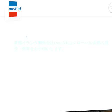
Home
/
東部オランダ開発公社Oost NLはグローバル企業の成
長・発展をお手伝いします。
東部オランダ開発公社Oost N
はグローバル企業の成長・発
展をお手伝いします。