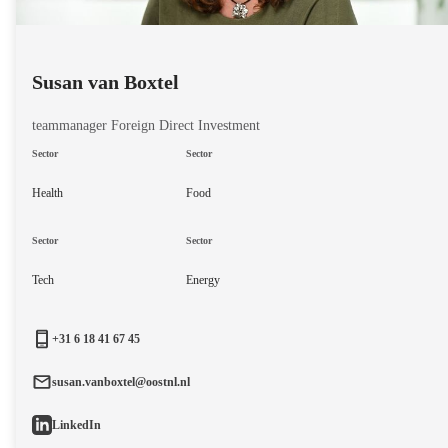
Susan van Boxtel
teammanager Foreign Direct Investment
Sector
Sector
Health
Food
Sector
Sector
Tech
Energy
+31 6 18 41 67 45
susan.vanboxtel@oostnl.nl
LinkedIn