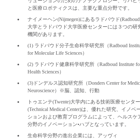
リューションのためのナノテクノロジー、リハビ
と医療ロボティクスは、主要な重点分野です。
ナイメーヘン
(Nijmegen)
にあるラドバウド
(Radboud
大学とラドバウド大学医療センターには
３
つの研
機関があります。
(1)
ラドバウド分子生命科学研究所
（
Radboud Instit
for Molecular Life Sciences
）
(2)
ラドバウド健康科学研究所
（
Radboud Institute fo
Health Sciences
）
(3)
ドンデルス認知研究所
（
Donders Center for Medic
Neuroscience
）※
脳、認知、行動
トゥエンテ
(Twente)
大学内にある技術医療センタ
(Technical Medical Center)
は、優れた研究、イノベ
ションおよび教育プログラムによって、ヘルスケ
分野のイノベーション
•
ハブとなっています。
生命科学分野の進出企業には、アッヴィ