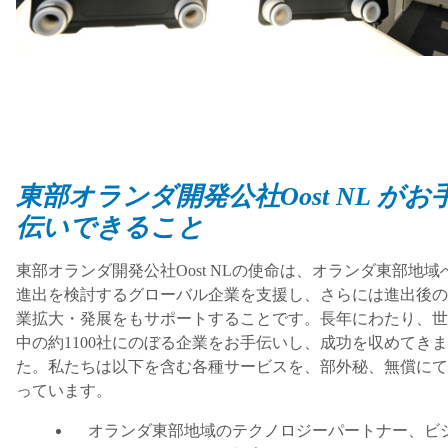
東部オランダ開発公社
Oost NL
がお
伝いできること
東部オランダ開発公社
Oost NL
の使命は、オランダ東部地域
進出を検討するグローバル企業を支援し、さらには進出後の
業拡大・発展をもサポートすることです。長年にわたり、世
中の約
1100
社にのぼる企業をお手伝いし、成功を収めてきま
た。私たちは以下を含む各種サービスを、部外秘、無償にて
っています。
オランダ東部地域のテクノロジーパートナー、ビ