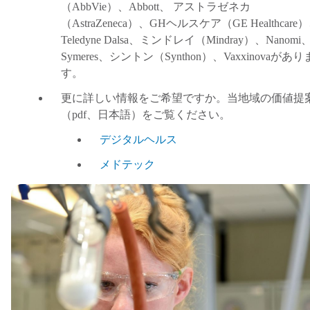
（
AbbVie
）
、
Abbott
、
アストラゼネカ
（
AstraZeneca
）
、
GH
ヘルスケア
（
GE Healthcare
）
Teledyne Dalsa
、ミンドレイ
（
Mindray
）
、
Nanomi
Symeres
、シントン
（
Synthon
）
、
Vaxxinova
があり
す。
更に詳しい情報をご希望ですか。当地域の価値提
（
pdf
、日本語
）
をご覧ください。
デジタルヘルス
メドテック