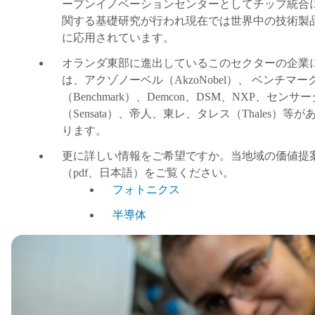
ープンイノベーションセンターとしてチップ統合
関する基礎研究が行われ現在では世界中の技術製
に応用されています。
オランダ東部に進出しているこのセクターの企業
は、アクゾノーベル（
AkzoNobel
）、
ベンチマー
（
Benchmark
）、
Demcon
、
DSM
、
NXP
、センサー
（
Sensata
）、帝人、東レ、タレス（
Thales
）等が
ります。
更に詳しい情報をご希望ですか。当地域の価値提
（
pdf
、日本語
）
をご覧ください。
フォトニクス
半導体